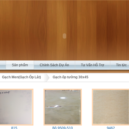
Sản phẩm
Chính Sách Dự Án
Tư Vấn Hỗ Trợ
Tin tức
Gạch Men(Gạch Ốp Lát)
Gạch ốp tường 30x45
815
Bộ 9509-510
9462