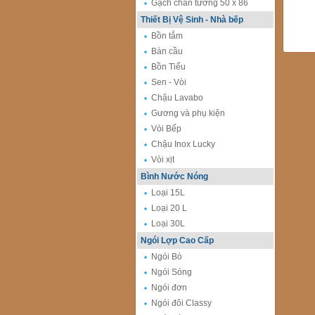
Gạch chân tường 50 x 86
Thiết Bị Vệ Sinh - Nhà bếp
Bồn tắm
Bàn cầu
Bồn Tiểu
Sen - Vòi
Chậu Lavabo
Gương và phụ kiện
Vòi Bếp
Chậu Inox Lucky
Vòi xịt
Bình Nước Nóng
Loại 15L
Loại 20 L
Loại 30L
Ngói Lợp Cao Cấp
Ngói Bò
Ngói Sóng
Ngói đơn
Ngói đôi Classy