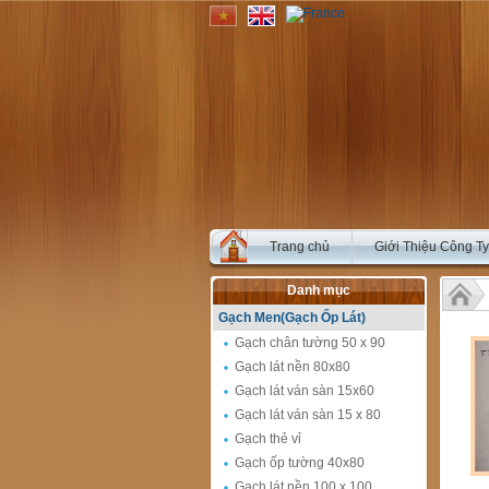
Trang chủ
Giới Thiệu Công Ty
Danh mục
Gạch Men(Gạch Ốp Lát)
Gạch chân tường 50 x 90
Gạch lát nền 80x80
Gạch lát ván sàn 15x60
Gạch lát ván sàn 15 x 80
Gạch thẻ vỉ
Gạch ốp tường 40x80
Gạch lát nền 100 x 100