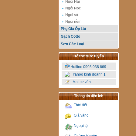
Ngói Hài
Ngói Nóc
Ngói sò
Ngói riềm
Phụ Gia Ốp Lát
Gạch Cotto
Sơn Các Loại
Hỗ trợ trực tuyến
Hotline 0903.038.669
Yahoo kinh doanh 1
Mail tư vấn
Thông tin tiện ích
Thời tiết
Giá vàng
Ngoại tệ